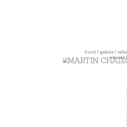
úvod
galerie
refe
interiér