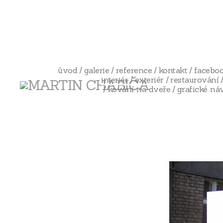
úvod
galerie
reference
kontakt
facebo
interiér
exteriér
restaurování
kování na dveře
grafické ná