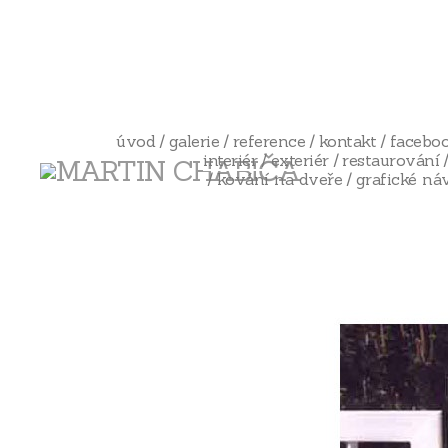
úvod
galerie
reference
kontakt
facebo
interiér
exteriér
restaurování
kování na dveře
grafické ná