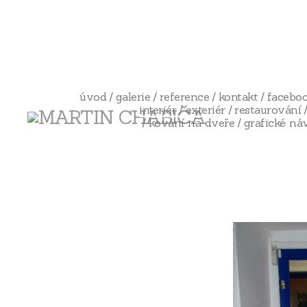
úvod
galerie
reference
kontakt
facebo
interiér
exteriér
restaurování
kování na dveře
grafické ná