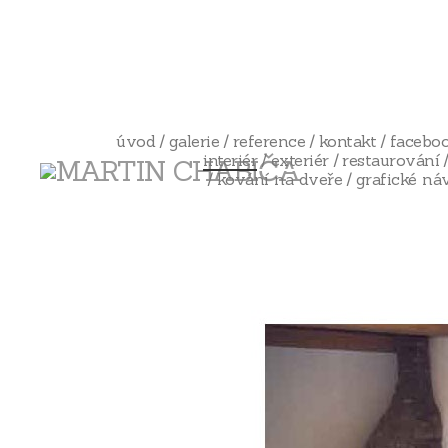
úvod
galerie
reference
kontakt
facebo
interiér
exteriér
restaurování
kování na dveře
grafické ná