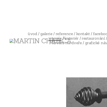
úvod
galerie
reference
kontakt
facebo
interiér
exteriér
restaurování
kování na dveře
grafické ná