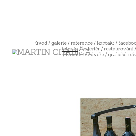
úvod
galerie
reference
kontakt
facebo
interiér
exteriér
restaurování
kování na dveře
grafické ná